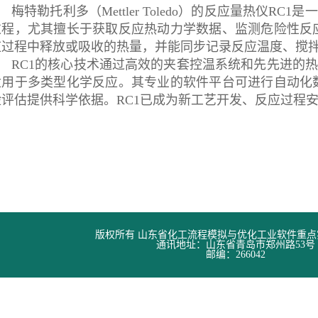
梅特勒托利多（Mettler Toledo）的反应量热
过程，尤其擅长于获取反应热动力学数据、监测危险性反
应过程中释放或吸收的热量，并能同步记录反应温度、搅拌
RC1的核心技术通过高效的夹套控温系统和先先进的
适用于多类型化学反应。其专业的软件平台可进行自动化
险评估提供科学依据。RC1已成为新工艺开发、反应过程
版权所有 山东省化工流程模拟与优化工业软件重
通讯地址：山东省青岛市郑州路53号
邮编：266042