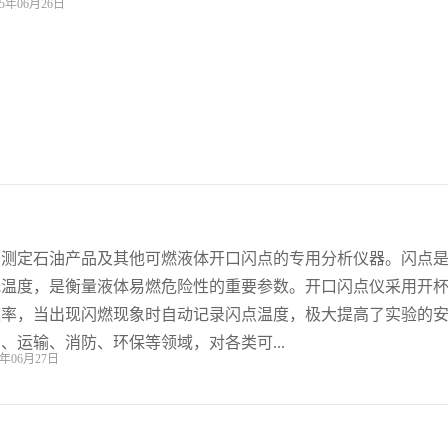
5年06月26日
于测定石油产品及其他可燃液体开口闪点的专用分析仪器。闪点
低温度，是衡量液体易燃危险性的重要参数。开口闪点仪采用开
速率，当出现闪燃现象时自动记录闪点温度，极大提高了实验的
、运输、消防、环保等领域，对各类可...
年06月27日